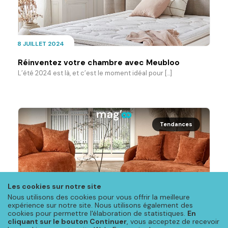
8 JUILLET 2024
Réinventez votre chambre avec Meubloo
L’été 2024 est là, et c’est le moment idéal pour [...]
Tendances
Les cookies sur notre site
9 AVRIL 2024
Nous utilisons des cookies pour vous offrir la meilleure
expérience sur notre site. Nous utilisons également des
Le printemps s’installe dans nos intérieurs !
cookies pour permettre l'élaboration de statistiques.
En
Découvrez les nouvelles tendances pour le printemps 2024 !
cliquant sur le bouton Continuer
, vous acceptez de recevoir
Le [...]