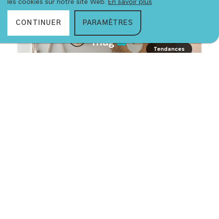
les cookies sur notre site Web.
En savoir plus
CONTINUER
PARAMÈTRES
Tendances
15 JANVIER 2024
Les tendances incontournables Meubloo pour un
intérieur élégant en 2024
Bienvenue sur le blog de Meubloo, l’enseigne nationale
dédiée à [...]
Conseils