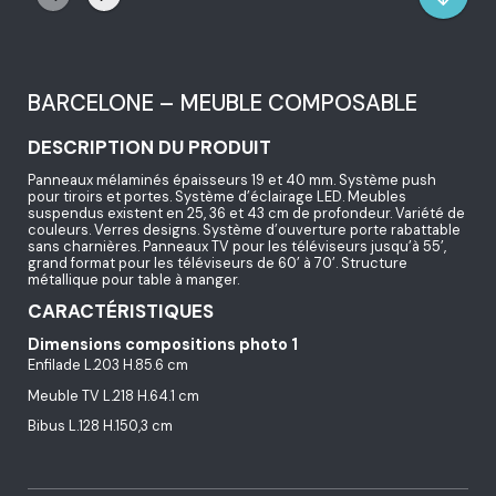
BARCELONE – MEUBLE COMPOSABLE
DESCRIPTION DU PRODUIT
Panneaux mélaminés épaisseurs 19 et 40 mm. Système push
pour tiroirs et portes. Système d’éclairage LED. Meubles
suspendus existent en 25, 36 et 43 cm de profondeur. Variété de
couleurs. Verres designs. Système d’ouverture porte rabattable
sans charnières. Panneaux TV pour les téléviseurs jusqu’à 55’,
grand format pour les téléviseurs de 60’ à 70’. Structure
métallique pour table à manger.
CARACTÉRISTIQUES
Dimensions compositions photo 1
Enfilade L.203 H.85.6 cm
Meuble TV L.218 H.64.1 cm
Bibus L.128 H.150,3 cm