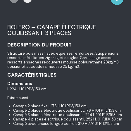
BOLERO – CANAPÉ ÉLECTRIQUE
COULISSANT 3 PLACES
DESCRIPTION DU PRODUIT
Structure bois massif avec équerres renforcées. Suspensions
ressorts métalliques zig-zag et sangles. Garnissage assise
ressorts ensachés recouverts mousse polyuréthane 28kg/m3,
dossier et accoudoirs mousse 25 kg/m3.
CARACTÉRISTIQUES
Dimensions
L.224 H.101 P.113/153 cm
Existe aussi :
Canapé 2 place fixe L.176 H.101 P.113/153 cm
Canapé 2 places électrique coulissant L.176 H.101 P.113/153 cm
Canapé 3 places électrique coulissant L.224 H.101 P.113/153 cm
Canapé 4 places électrique coulissant L.252 H.101 P.113/153 cm
Canapé avec chaise longue coffre L.310 H.77/101 P.113/153 cm