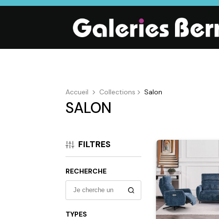
Accueil
Collections
Salon
SALON
SALON
SÉJOUR
CHAMBRE
Canapés droits,
Enfilades,
Dressings,
Salons d’angles
Tables, Chaises,
Armoires, Lit
FILTRES
& composables,
Meubles TV,
Chevets,
Fauteuils et
Meubles de
Commodes
canapés de
complément
RECHERCHE
relaxation,
Tables basses
TYPES