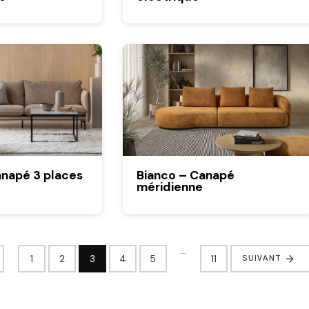
napé 3 places
Bianco – Canapé
méridienne
…
1
2
3
4
5
11
SUIVANT