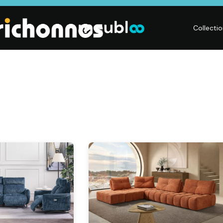
Collecti
LITERIE
DÉCO
Matelas,
Accessoires de
s,
Sommiers,
maison, Objets
Literies
déco,
électriques,
Luminaires,
Linge de maison
Déco murales