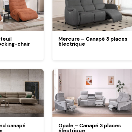
teuil
Mercure – Canapé 3 places
ocking-chair
électrique
and canapé
Opale – Canapé 3 places
e
électrique