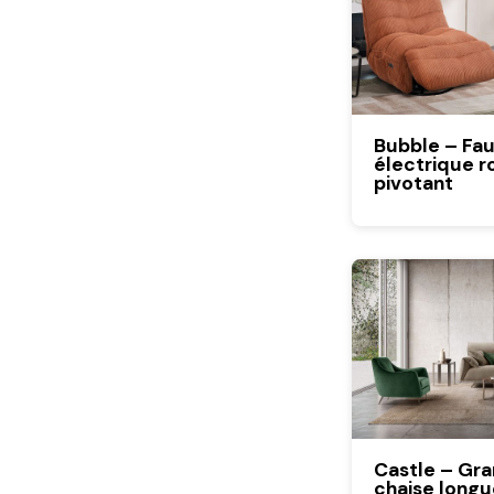
Bubble – Fau
électrique r
pivotant
Castle – Gr
chaise longu