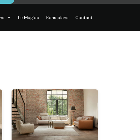
ons
Le Mag’oo
Bons plans
Contact