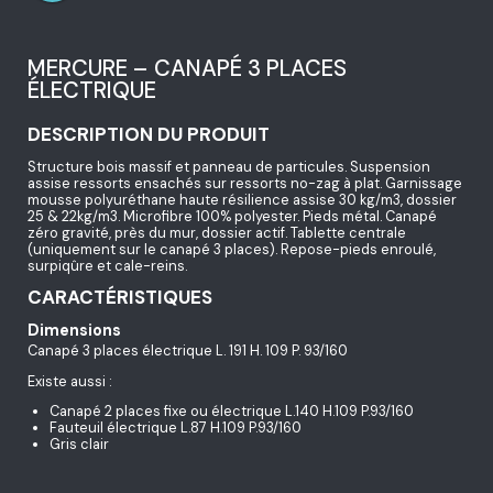
MERCURE – CANAPÉ 3 PLACES
ÉLECTRIQUE
DESCRIPTION DU PRODUIT
Structure bois massif et panneau de particules. Suspension
assise ressorts ensachés sur ressorts no-zag à plat. Garnissage
mousse polyuréthane haute résilience assise 30 kg/m3, dossier
25 & 22kg/m3. Microfibre 100% polyester. Pieds métal. Canapé
zéro gravité, près du mur, dossier actif. Tablette centrale
(uniquement sur le canapé 3 places). Repose-pieds enroulé,
surpiqûre et cale-reins.
CARACTÉRISTIQUES
Dimensions
Canapé 3 places électrique L. 191 H. 109 P. 93/160
Existe aussi :
Canapé 2 places fixe ou électrique L.140 H.109 P.93/160
Fauteuil électrique L.87 H.109 P.93/160
Gris clair